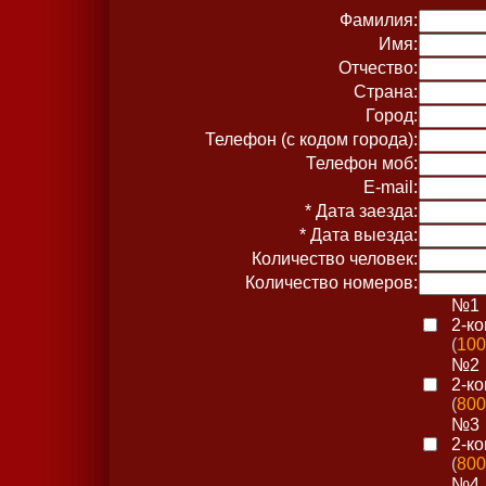
Фамилия:
Имя:
Отчество:
Страна:
Город:
Телефон (с кодом города):
Телефон моб:
E-mail:
* Дата заезда:
* Дата выезда:
Количество человек:
Количество номеров:
№1
2-к
(
100
№2
2-к
(
800
№3
2-к
(
800
№4