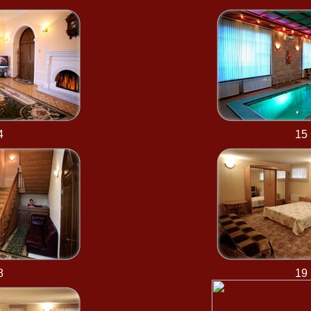
4
15
8
19