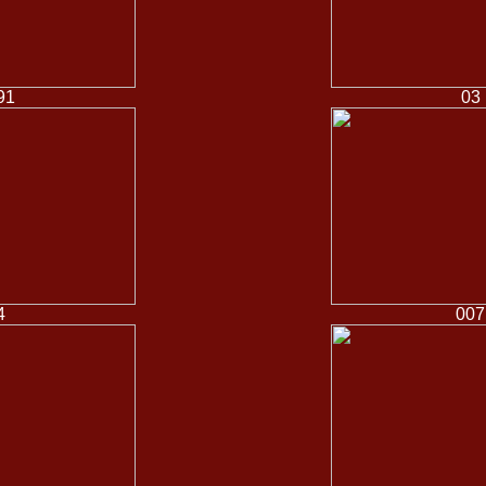
91
03
4
007