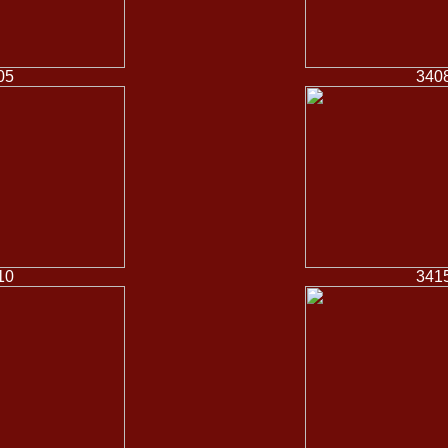
05
340
10
341